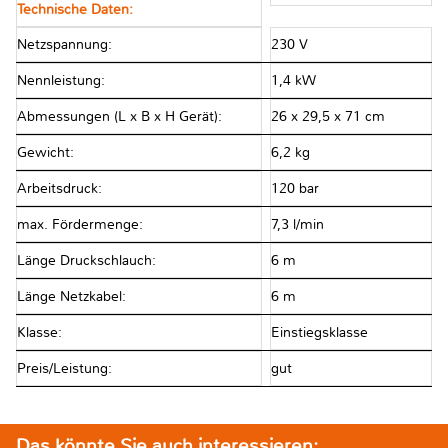
Technische Daten:
Netzspannung:
230 V
Nennleistung:
1,4 kW
Abmessungen (L x B x H Gerät):
26 x 29,5 x 71 cm
Gewicht:
6,2 kg
Arbeitsdruck:
120 bar
max. Fördermenge:
7,3 l/min
Länge Druckschlauch:
6 m
Länge Netzkabel:
6 m
Klasse:
Einstiegsklasse
Preis/Leistung:
gut
Das könnte Sie auch interessieren: