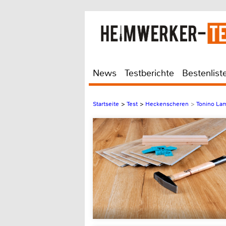
News
Testberichte
Bestenlist
Startseite
>
Test
>
Heckenscheren
>
Tonino La