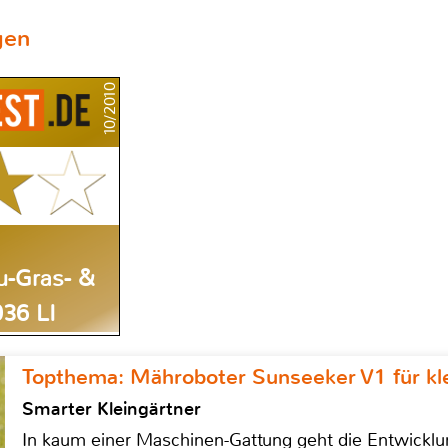
gen
10/2010
u-Gras- &
36 LI
Topthema: Mähroboter Sunseeker V1 für kl
Smarter Kleingärtner
In kaum einer Maschinen-Gattung geht die Entwicklun