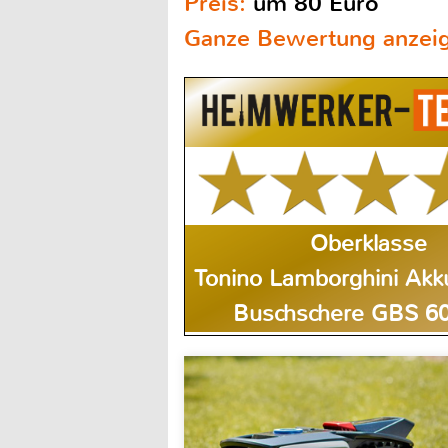
Preis:
um 80 Euro
Ganze Bewertung anzei
Oberklasse
Tonino Lamborghini Akk
Buschschere GBS 60