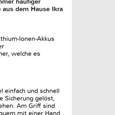
mmer häufiger
e aus dem Hause Ikra
Lithium-Ionen-Akkus
er
her, welche es
 einfach und schnell
e Sicherung gelöst,
ehen. Am Griff sind
bequem mit einer Hand