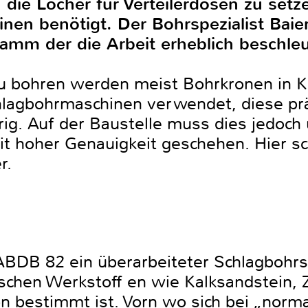
n die Löcher für Verteilerdosen zu set
nen benötigt. Der Bohrspezialist Baie
mm der die Arbeit erheblich beschleu
u bohren werden meist Bohrkronen in K
agbohrmaschinen verwendet, diese präz
ig. Auf der Baustelle muss dies jedoch 
t hoher Genauigkeit geschehen. Hier sc
r.
ABDB 82 ein überarbeiteter Schlagbohrsc
ischen Werkstoff en wie Kalksandstein, Z
n bestimmt ist. Vorn wo sich bei „norm