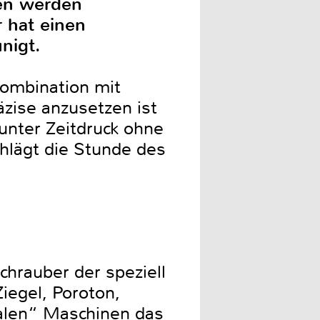
zen werden
r hat einen
nigt.
ombination mit
ise anzusetzen ist
unter Zeitdruck ohne
hlägt die Stunde des
hrauber der speziell
iegel, Poroton,
alen“ Maschinen das