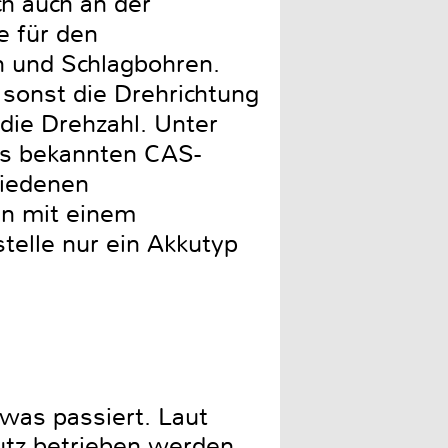
h auch an der
e für den
n und Schlagbohren.
 sonst die Drehrichtung
 die Drehzahl. Unter
des bekannten CAS-
hiedenen
n mit einem
telle nur ein Akkutyp
was passiert. Laut
utz betrieben werden,