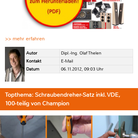
>> mehr erfahren
Autor
Dipl.-Ing. Olaf Thelen
Kontakt
E-Mail
Datum
06.11.2012, 09:03 Uhr
Topthema: Schraubendreher-Satz inkl. VDE,
100-teilig von Champion