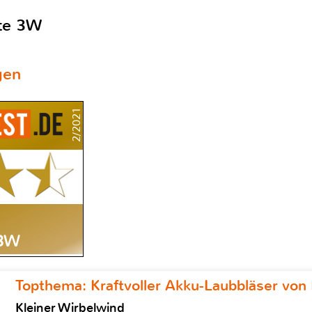
te 3W
gen
2/2021
 3W
Topthema: Kraftvoller Akku-Laubbläser von 
Kleiner Wirbelwind