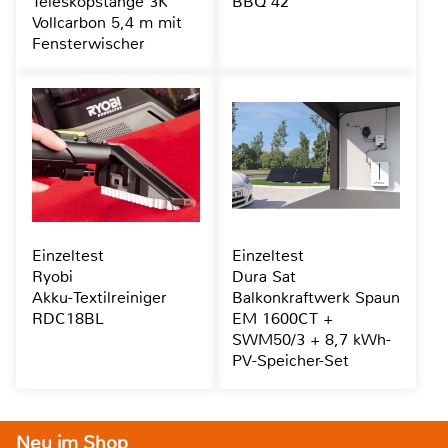
Teleskopstange 3K
BBQ 42
Vollcarbon 5,4 m mit
Fensterwischer
Einzeltest
Einzeltest
Ryobi
Dura Sat
Akku-Textilreiniger
Balkonkraftwerk Spaun
RDC18BL
EM 1600CT +
SWM50/3 + 8,7 kWh-
PV-Speicher-Set
Neu im Shop