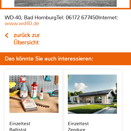
WD-40, Bad HomburgTel: 06172 677450Internet:
www.wd40.de
zurück zur
Übersicht
Das könnte Sie auch interessieren:
Einzeltest
Einzeltest
Ballistol
Zendure