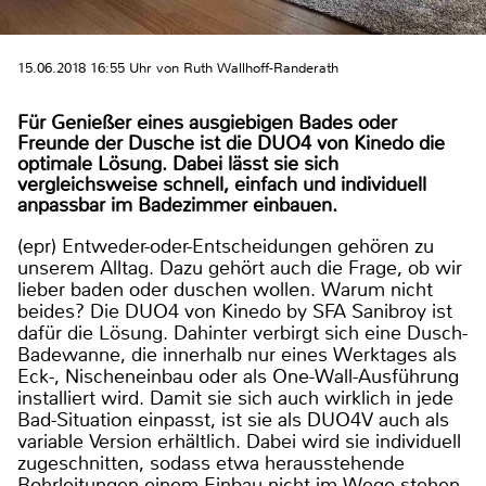
15.06.2018 16:55 Uhr von Ruth Wallhoff-Randerath
Für Genießer eines ausgiebigen Bades oder
Freunde der Dusche ist die DUO4 von Kinedo die
optimale Lösung. Dabei lässt sie sich
vergleichsweise schnell, einfach und individuell
anpassbar im Badezimmer einbauen.
(epr) Entweder-oder-Entscheidungen gehören zu
unserem Alltag. Dazu gehört auch die Frage, ob wir
lieber baden oder duschen wollen. Warum nicht
beides? Die DUO4 von Kinedo by SFA Sanibroy ist
dafür die Lösung. Dahinter verbirgt sich eine Dusch-
Badewanne, die innerhalb nur eines Werktages als
Eck-, Nischeneinbau oder als One-Wall-Ausführung
installiert wird. Damit sie sich auch wirklich in jede
Bad-Situation einpasst, ist sie als DUO4V auch als
variable Version erhältlich. Dabei wird sie individuell
zugeschnitten, sodass etwa herausstehende
Rohrleitungen einem Einbau nicht im Wege stehen.