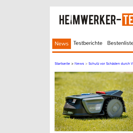
Testberichte
Bestenlist
News
Startseite
>
News
>
Schutz vor Schäden durch 