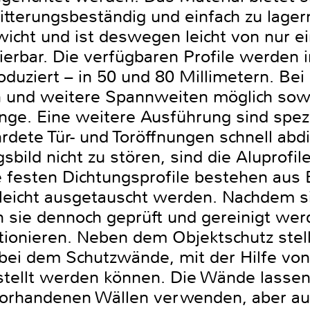
witterungsbeständig und einfach zu lage
wicht und ist deswegen leicht von nur e
ierbar. Die verfügbaren Profile werden 
duziert – in 50 und 80 Millimetern. Be
 und weitere Spannweiten möglich sowi
nge. Eine weitere Ausführung sind spezi
dete Tür- und Toröffnungen schnell ab
ild nicht zu stören, sind die Aluprofile
e festen Dichtungsprofile bestehen 
leicht ausgetauscht werden. Nachdem s
 sie dennoch geprüft und gereinigt wer
tionieren. Neben dem Objektschutz stel
 bei dem Schutzwände, mit der Hilfe vo
tellt werden können. Die Wände lassen 
vorhandenen Wällen verwenden, aber auc