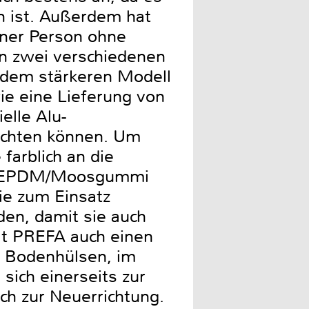
rn ist. Außerdem hat
iner Person ohne
in zwei verschiedenen
i dem stärkeren Modell
e eine Lieferung von
elle Alu-
dichten können. Um
 farblich an die
aus EPDM/Moosgummi
ie zum Einsatz
den, damit sie auch
lt PREFA auch einen
n Bodenhülsen, im
sich einerseits zur
h zur Neuerrichtung.