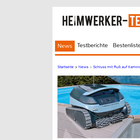
Testberichte
Bestenlist
News
Startseite
>
News
>
Schluss mit Ruß auf Kamins