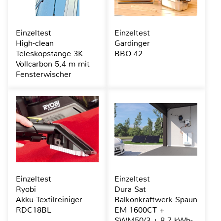
Einzeltest
Einzeltest
High-clean
Gardinger
Teleskopstange 3K
BBQ 42
Vollcarbon 5,4 m mit
Fensterwischer
Einzeltest
Einzeltest
Ryobi
Dura Sat
Akku-Textilreiniger
Balkonkraftwerk Spaun
RDC18BL
EM 1600CT +
SWM50/3 + 8,7 kWh-