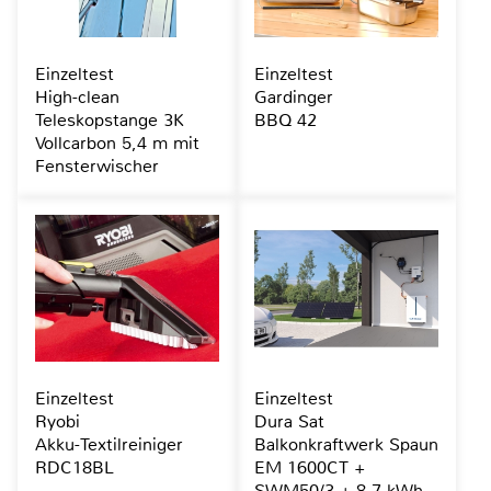
Einzeltest
Einzeltest
High-clean
Gardinger
Teleskopstange 3K
BBQ 42
Vollcarbon 5,4 m mit
Fensterwischer
Einzeltest
Einzeltest
Ryobi
Dura Sat
Akku-Textilreiniger
Balkonkraftwerk Spaun
RDC18BL
EM 1600CT +
SWM50/3 + 8,7 kWh-