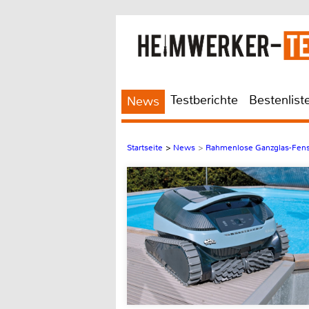
Testberichte
Bestenlist
News
Startseite
>
News
>
Rahmenlose Ganzglas-Fenst