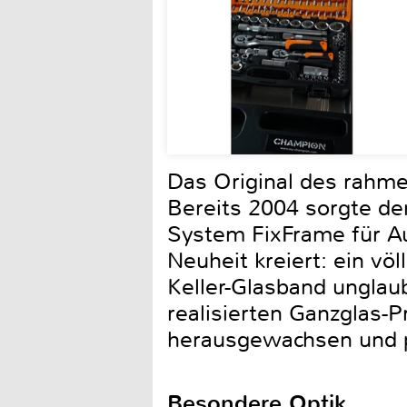
Das Original des rah
Bereits 2004 sorgte de
System FixFrame für Au
Neuheit kreiert: ein v
Keller-Glasband unglaub
realisierten Ganzglas-
herausgewachsen und pr
Besondere Optik