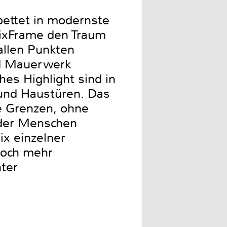
ettet in modernste
FixFrame den Traum
allen Punkten
nd Mauerwerk
hes Highlight sind in
 und Haustüren. Das
e Grenzen, ohne
 der Menschen
ix einzelner
Noch mehr
nter