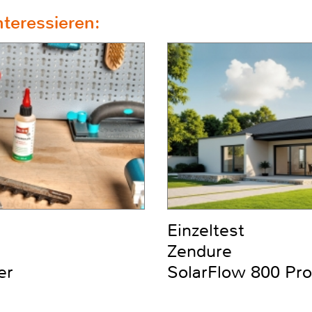
teressieren:
Einzeltest
Zendure
er
SolarFlow 800 Pro