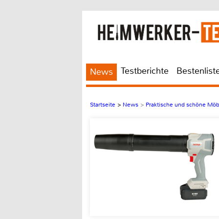
Testberichte
Bestenlist
News
Startseite
>
News
>
Praktische und schöne Möb