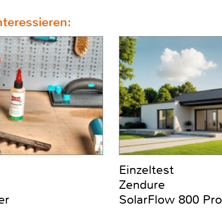
teressieren:
Einzeltest
Zendure
er
SolarFlow 800 Pro