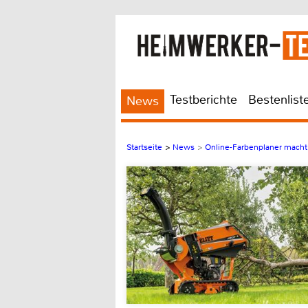
Testberichte
Bestenlist
News
Startseite
>
News
>
Online-Farbenplaner macht 