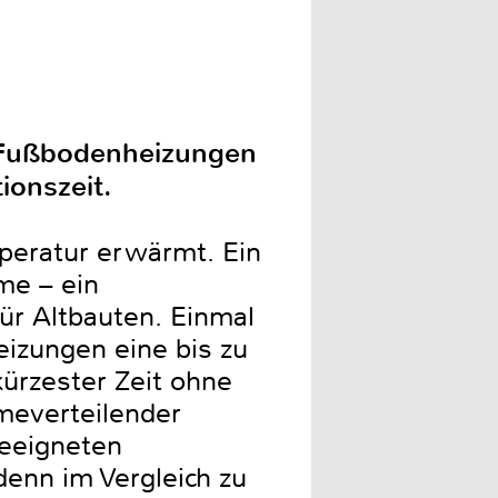
n Fußbodenheizungen
ionszeit.
mperatur erwärmt. Ein
me – ein
ür Altbauten. Einmal
eizungen eine bis zu
kürzester Zeit ohne
meverteilender
geeigneten
denn im Vergleich zu