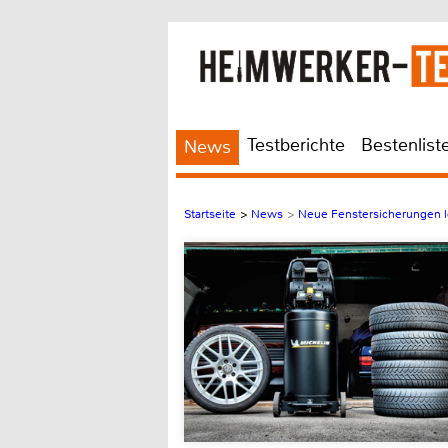
Testberichte
Bestenlist
News
Startseite
>
News
>
Neue Fenstersicherungen l