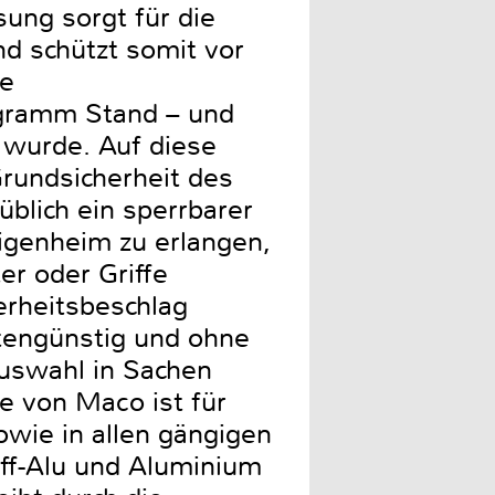
ung sorgt für die
nd schützt somit vor
te
logramm Stand – und
 wurde. Auf diese
rundsicherheit des
üblich ein sperrbarer
igenheim zu erlangen,
r oder Griffe
erheitsbeschlag
stengünstig und ohne
uswahl in Sachen
 von Maco ist für
owie in allen gängigen
off-Alu und Aluminium