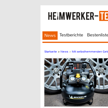
Testberichte
Bestenlist
News
Startseite
>
News
>
Mit selbsthemmenden Getr