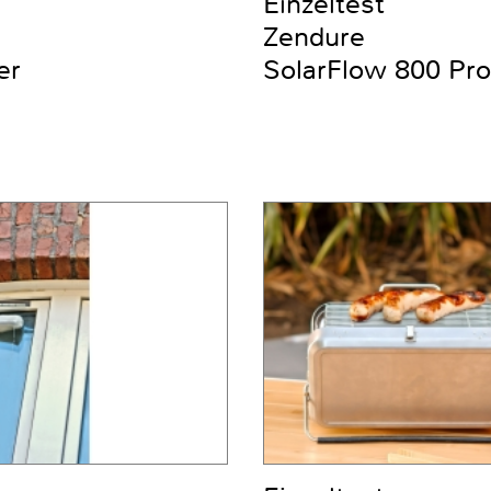
Einzeltest
Zendure
er
SolarFlow 800 Pro