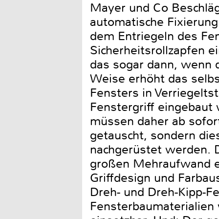
Mayer und Co Beschläge
automatische Fixierung 
dem Entriegeln des Fen
Sicherheitsrollzapfen 
das sogar dann, wenn d
Weise erhöht das selb
Fensters in Verriegelts
Fenstergriff eingebaut
müssen daher ab sofort
getauscht, sondern dies
nachgerüstet werden. D
großen Mehraufwand er
Griffdesign und Farba
Dreh- und Dreh-Kipp-Fe
Fensterbaumaterialien 