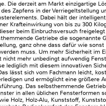
. Die derzeit am Markt einzigartige Lös
des Zapfens in der Verriegeltstellung u
sterelements. Dabei hält der intelligen
einer Krafteinwirkung von bis zu 300 Ki
ieser beim Einbruchsversuch freigelegt
sthemmende Getriebe die sogenannte G
tellung, ganz ohne dass dafür wie sonst 
 werden muss. Um mehr Sicherheit im E
 nicht mehr unbedingt aufwendig Fenste
e lediglich mit diesem innovativen Sich
as lässt sich vom Fachmann leicht, ko
ledigen und ermöglicht eine größere A
usführung. Das selbsthemmende Getriebe
nster in allen üblichen Fensterformen s
wie Holz, Holz-Alu, Kunststoff, Kunstst