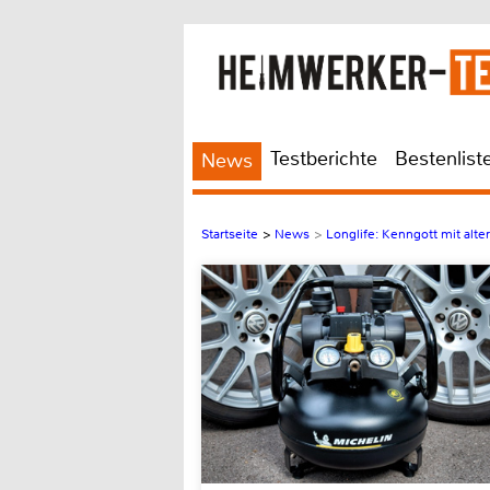
Testberichte
Bestenlist
News
Startseite
>
News
>
Longlife: Kenngott mit alt