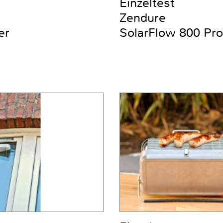
Einzeltest
Zendure
er
SolarFlow 800 Pro