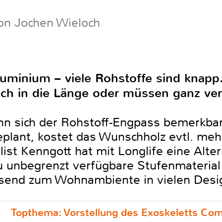
on Jochen Wieloch
luminium – viele Rohstoffe sind knapp.
ich in die Länge oder müssen ganz ve
nn sich der Rohstoff-Engpass bemerkba
plant, kostet das Wunschholz evtl. mehr
alist Kenngott hat mit Longlife eine Alt
u unbegrenzt verfügbare Stufenmaterial i
end zum Wohnambiente in vielen Design
Topthema: Vorstellung des Exoskeletts C