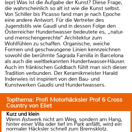
(epr) Was ist die Aufgabe der Kunst? Diese Frage,
die wahrscheinlich so alt ist wie die Kunst selbst.
Von Schiller bis Picasso fand man je nach Epoche
eine andere Antwort. Für die Vertreter des
Jugendstils wie Gaudí und in dessen Folge den
Österreicher Hundertwasser bedeutete es, „natur-
und menschengerechte“ Architektur zum
Wohlfühlen zu schaffen. Organische, weiche
Formen und geschwungene Linien kennzeichnen
sowohl die berühmte Sagrada Familía in Barcelona
als auch die weltbekannten Hundertwasser-Häuser.
Auch im fränkischen Goldbach fühlt man sich dieser
Tradition verbunden. Der Keramikmeister Harald
Inderwies ist inspiriert von den Bau- und
Kunstwerken Gaudís und Hundertwassers.
Topthema: Profi Motorhäcksler Prof 6 Cross
Country von Eliet
Kurz und klein
Wenn Astwerk nicht am Weg, sondern am Hang,
hinter einer Villa oder tief im Park anfällt, wird ein
normaler Häcksler schnell zum Bremsklotz.