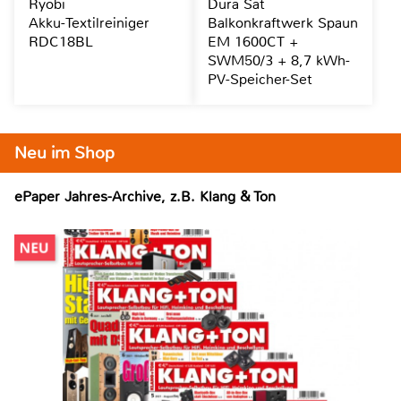
Ryobi
Dura Sat
Akku-Textilreiniger
Balkonkraftwerk Spaun
RDC18BL
EM 1600CT +
SWM50/3 + 8,7 kWh-
PV-Speicher-Set
Neu im Shop
ePaper Jahres-Archive, z.B. Klang & Ton