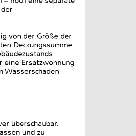
h – noch eine separate
 der
ig von der Größe der
arten Deckungssumme.
Gebäudezustands
r eine Ersatzwohnung
em Wasserschaden
er überschaubar.
 lassen und zu