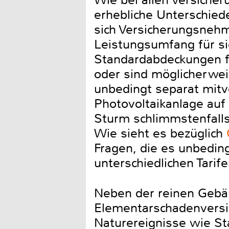
Wie bei allen Versiche
erhebliche Unterschied
sich Versicherungsneh
Leistungsumfang für si
Standardabdeckungen f
oder sind möglicherwei
unbedingt separat mitv
Photovoltaikanlage au
Sturm schlimmstenfall
Wie sieht es bezüglich
Fragen, die es unbeding
unterschiedlichen Tari
Neben der reinen Gebä
Elementarschadenversi
Naturereignisse wie S