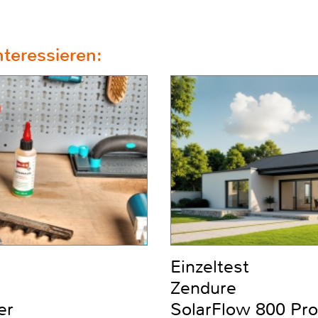
teressieren:
Einzeltest
Zendure
er
SolarFlow 800 Pro