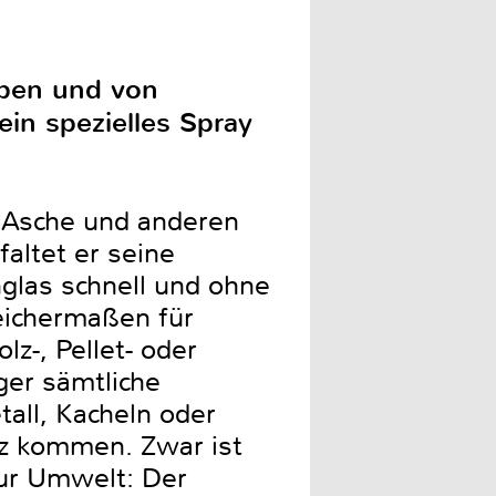
iben und von
in spezielles Spray
, Asche und anderen
altet er seine
glas schnell und ohne
eichermaßen für
z-, Pellet- oder
ger sämtliche
all, Kacheln oder
tz kommen. Zwar ist
zur Umwelt: Der