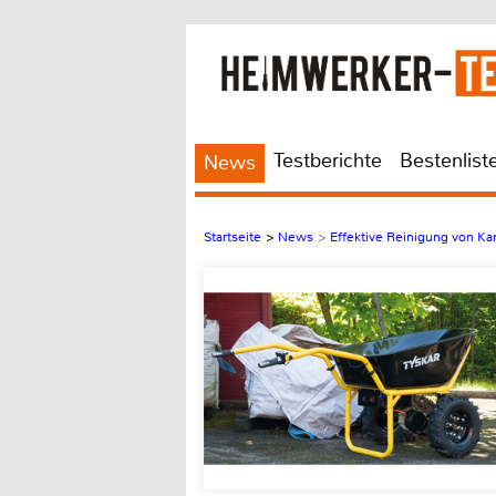
Testberichte
Bestenlist
News
Startseite
>
News
>
Effektive Reinigung von Ka