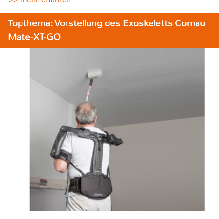
Topthema: Vorstellung des Exoskeletts Comau
Mate-XT-GO