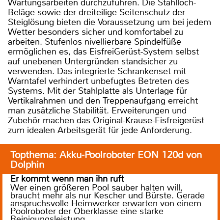
Wartungsarbeiten durchzuführen. Die Stahlloch-
Beläge sowie der dreiteilige Seitenschutz der
Steiglösung bieten die Voraussetzung um bei jedem
Wetter besonders sicher und komfortabel zu
arbeiten. Stufenlos nivellierbare Spindelfüße
ermöglichen es, das EisfreiGerüst-System selbst
auf unebenen Untergründen standsicher zu
verwenden. Das integrierte Schrankenset mit
Warntafel verhindert unbefugtes Betreten des
Systems. Mit der Stahlplatte als Unterlage für
Vertikalrahmen und den Treppenaufgang erreicht
man zusätzliche Stabilität. Erweiterungen und
Zubehör machen das Original-Krause-Eisfreigerüst
zum idealen Arbeitsgerät für jede Anforderung.
Topthema: Akku-Poolroboter EON 120d von
Dolphin
Er kommt wenn man ihn ruft
Wer einen größeren Pool sauber halten will,
braucht mehr als nur Kescher und Bürste. Gerade
anspruchsvolle Heimwerker erwarten von einem
Poolroboter der Oberklasse eine starke
Reinigungsleistung.