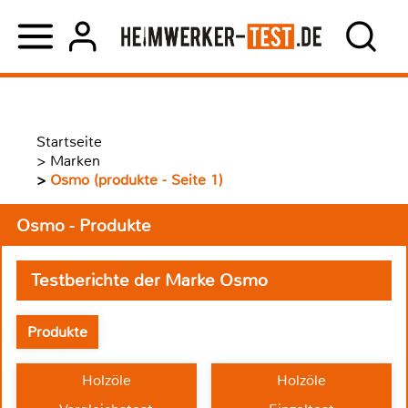
Startseite
>
Marken
>
Osmo (produkte - Seite 1)
Osmo - Produkte
Testberichte der Marke Osmo
Produkte
Holzöle
Holzöle