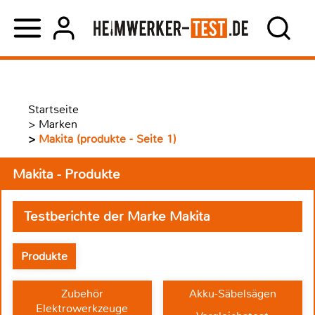
Startseite
>
Marken
>
Makita (produkte - Seite 1)
Makita - Produkte
Testberichte der Marke Makita
Produkte
Zubehör
Akku-Säbelsägen
Elektrowerkzeuge