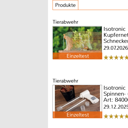
Produkte
Tierabwehr
Isotronic
Kupferne
Schnecke
81015
29.07.2026
Einzeltest
Tierabwehr
Isotronic
Spinnen-
Art: 8400
29.12.202
Einzeltest