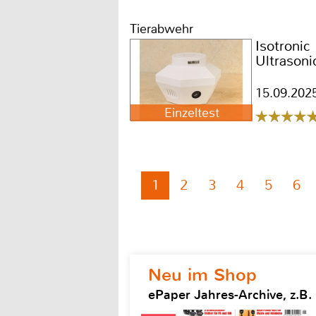
Tierabwehr
Isotronic
Ultrasoni
15.09.202
Einzeltest
1
2
3
4
5
6
Neu im Shop
ePaper Jahres-Archive, z.B.