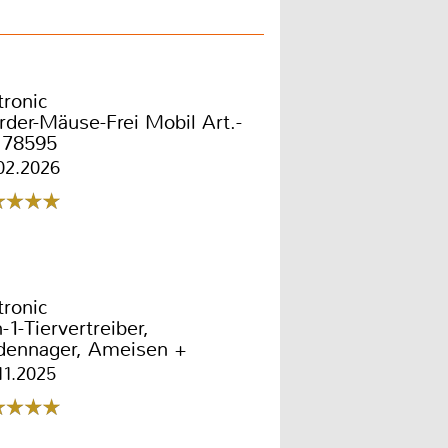
tronic
der-Mäuse-Frei Mobil Art.-
 78595
02.2026
tronic
n-1-Tiervertreiber,
dennager, Ameisen +
dtiere Art: 70110
11.2025