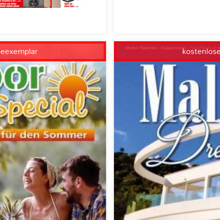
beexemplar
kostenlos