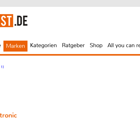
e
Kategorien
Ratgeber
Shop
All you can r
Marken
 1)
tronic