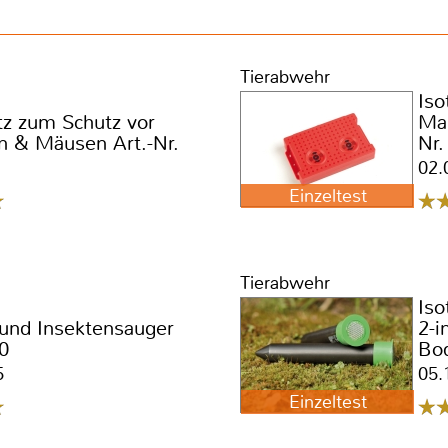
Tierabwehr
Iso
tz zum Schutz vor
Mar
n & Mäusen Art.-Nr.
Nr.
02.
Einzeltest
Tierabwehr
Iso
 und Insektensauger
2-i
0
Bo
Wil
5
05.
Einzeltest