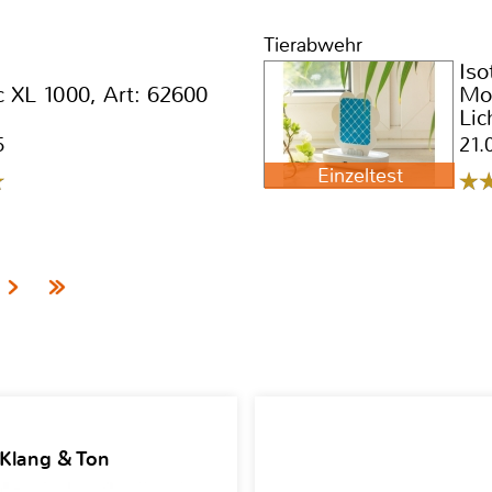
Tierabwehr
Iso
c XL 1000, Art: 62600
Mob
Lic
5
21.
Einzeltest
 Klang & Ton