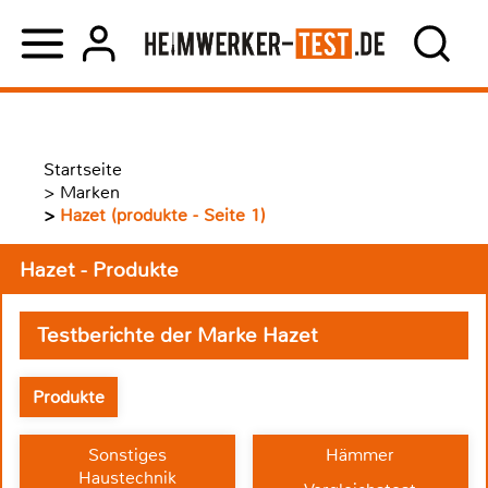
Startseite
>
Marken
>
Hazet (produkte - Seite 1)
Hazet - Produkte
Testberichte der Marke Hazet
Produkte
Sonstiges
Hämmer
Haustechnik