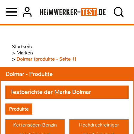
Startseite
>
Marken
>
Dolmar (produkte - Seite 1)
Dolmar - Produkte
Testberichte der Marke Dolmar
Produkte
Kettensägen-Benzin
Hochdruckreiniger