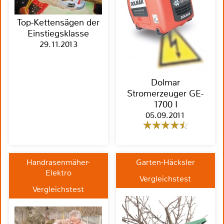
Top-Kettensägen der
Einstiegsklasse
29.11.2013
Dolmar
Stromerzeuger GE-
1700 I
05.09.2011
Handrasenmäher-
Garten-Häcksler
Elektro
Vergleichstest
Vergleichstest