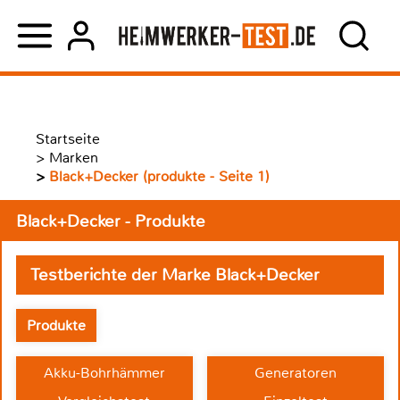
Startseite
>
Marken
>
Black+Decker (produkte - Seite 1)
Black+Decker - Produkte
Testberichte der Marke Black+Decker
Produkte
Akku-Bohrhämmer
Generatoren