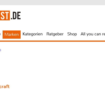
e
Kategorien
Ratgeber
Shop
All you can r
Marken
)
craft