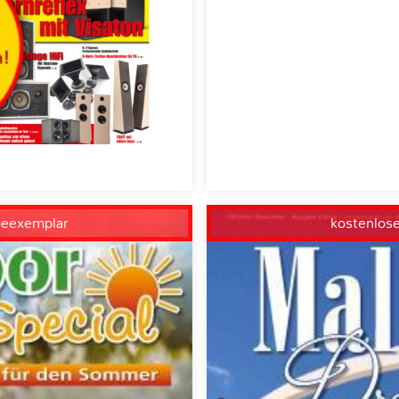
beexemplar
kostenlos