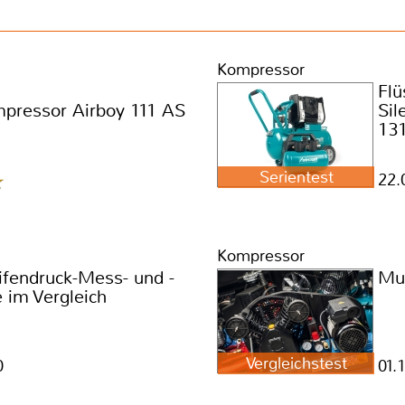
Kompressor
Flü
pressor Airboy 111 AS
Sil
131
Serientest
22.
Kompressor
ifendruck-Mess- und -
Mul
e im Vergleich
Vergleichstest
0
01.