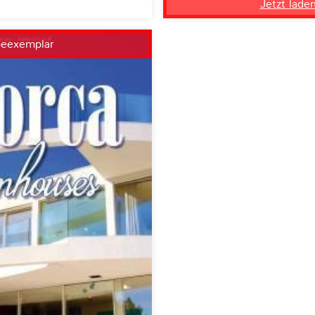
Jetzt lade
beexemplar