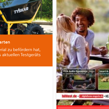
arten
al zu befördern hat,
 aktuellen Testgeräts