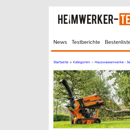
News
Testberichte
Bestenlist
Startseite
>
Kategorien
>
Hauswasserwerke - Se