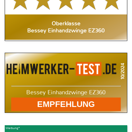
Oberklasse
Bessey Einhandzwinge EZ360
10/2024
Bessey Einhandzwinge EZ360
EMPFEHLUNG
Werbung*