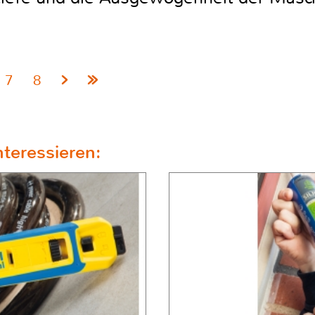
7
8
teressieren: