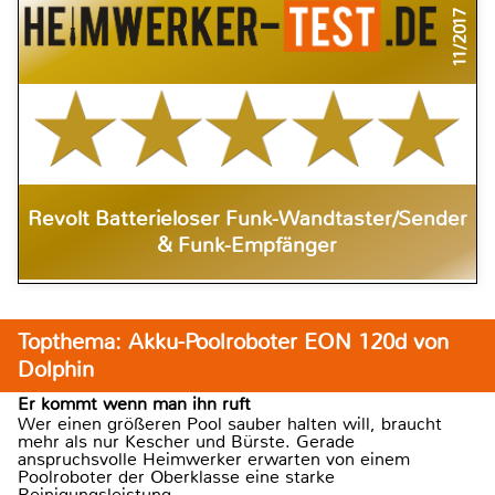
11/2017
Revolt Batterieloser Funk-Wandtaster/Sender
& Funk-Empfänger
Topthema: Akku-Poolroboter EON 120d von
Dolphin
Er kommt wenn man ihn ruft
Wer einen größeren Pool sauber halten will, braucht
mehr als nur Kescher und Bürste. Gerade
anspruchsvolle Heimwerker erwarten von einem
Poolroboter der Oberklasse eine starke
Reinigungsleistung.