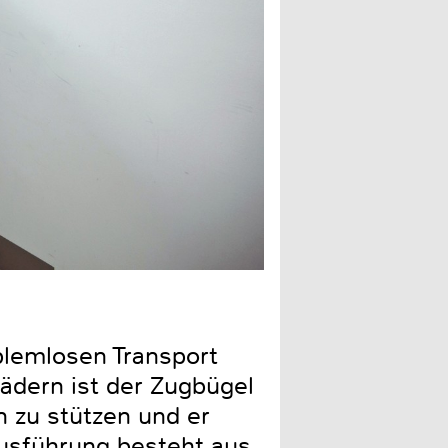
… und auch das Verladen k
blemlosen Transport
ädern ist der Zugbügel
n zu stützen und er
sausführung besteht aus