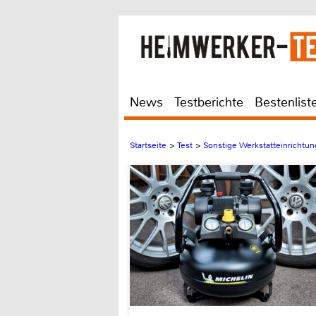
News
Testberichte
Bestenlist
Startseite
>
Test
>
Sonstige Werkstatteinrichtun