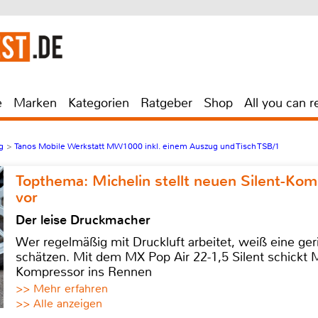
e
Marken
Kategorien
Ratgeber
Shop
All you can r
g
>
Tanos Mobile Werkstatt MW1000 inkl. einem Auszug und Tisch TSB/1
Topthema: Michelin stellt neuen Silent-K
vor
Der leise Druckmacher
Wer regelmäßig mit Druckluft arbeitet, weiß eine ge
schätzen. Mit dem MX Pop Air 22-1,5 Silent schickt
Kompressor ins Rennen
>> Mehr erfahren
>> Alle anzeigen