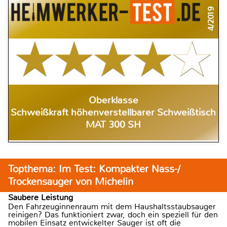
4/2019
Oberklasse
Schweißkraft höhenverstellbarer Schweißtisch
MAT 300 SH
Topthema: Im Test: Kompakter Nass-/
Trockensauger von Michelin
Saubere Leistung
Den Fahrzeuginnenraum mit dem Haushaltsstaubsauger
reinigen? Das funktioniert zwar, doch ein speziell für den
mobilen Einsatz entwickelter Sauger ist oft die