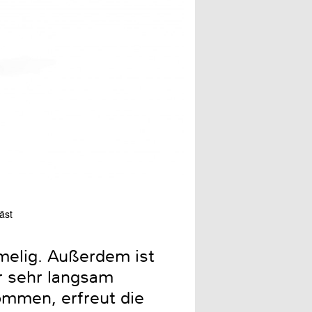
äst
Die Schneidgarnitur kommt 
melig. Außerdem ist
ur sehr langsam
ommen, erfreut die