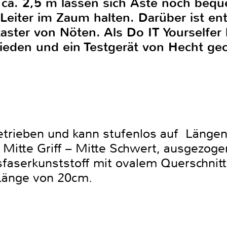
n ca. 2,5 m lassen sich Äste noch be
 Leiter im Zaum halten. Darüber ist en
aster von Nöten. Als Do IT Yourselfer 
hieden und ein Testgerät von Hecht geo
etrieben und kann stufenlos auf Länge
Mitte Griff – Mitte Schwert, ausgezoge
asfaserkunststoff mit ovalem Querschnit
e Länge von 20cm.