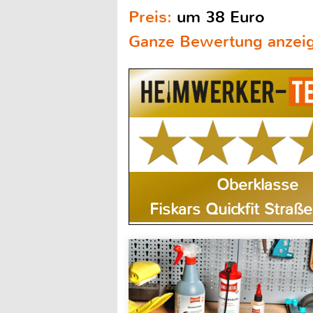
Preis:
um 38 Euro
Ganze Bewertung anzei
Oberklasse
Fiskars Quickfit Stra