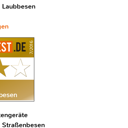
it Laubbesen
gen
7/2016
bbesen
tengeräte
it Straßenbesen