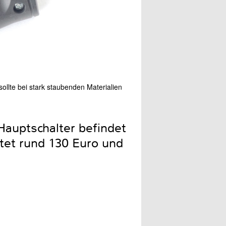
llte bei stark staubenden Materialien
In unserem Test haben wir 
Hauptschalter befindet
stet rund 130 Euro und