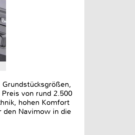
Die Ladekontakte befinden 
e Grundstücksgrößen,
 Preis von rund 2.500
echnik, hohen Komfort
r den Navimow in die