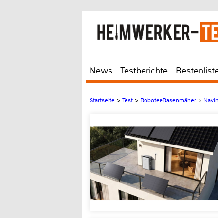
News
Testberichte
Bestenlist
Startseite
>
Test
>
Roboter-Rasenmäher
>
Navi