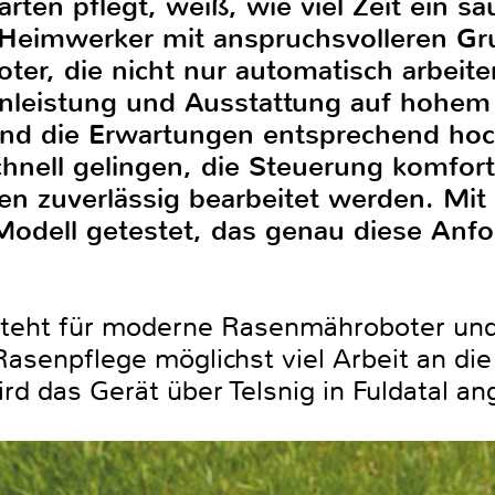
ten pflegt, weiß, wie viel Zeit ein sa
 Heimwerker mit anspruchsvolleren G
er, die nicht nur automatisch arbeite
enleistung und Ausstattung auf hohem
sind die Erwartungen entsprechend hoc
chnell gelingen, die Steuerung komfor
en zuverlässig bearbeitet werden. M
odell getestet, das genau diese Anfo
steht für moderne Rasenmähroboter und 
Rasenpflege möglichst viel Arbeit an di
rd das Gerät über Telsnig in Fuldatal a