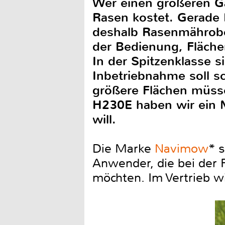
Wer einen größeren Gar
Rasen kostet. Gerade
deshalb Rasenmährobot
der Bedienung, Fläch
In der Spitzenklasse 
Inbetriebnahme soll s
größere Flächen müss
H230E haben wir ein M
will.
Die Marke
Navimow
* 
Anwender, die bei der 
möchten. Im Vertrieb wi