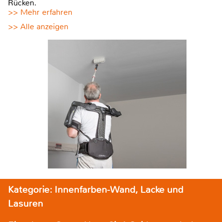
Rücken.
>> Mehr erfahren
>> Alle anzeigen
Kategorie: Innenfarben-Wand, Lacke und
Lasuren