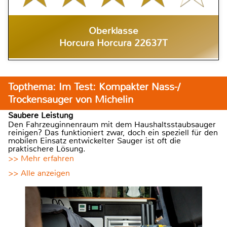
Oberklasse
Horcura Horcura 22637T
Topthema: Im Test: Kompakter Nass-/
Trockensauger von Michelin
Saubere Leistung
Den Fahrzeuginnenraum mit dem Haushaltsstaubsauger
reinigen? Das funktioniert zwar, doch ein speziell für den
mobilen Einsatz entwickelter Sauger ist oft die
praktischere Lösung.
>> Mehr erfahren
>> Alle anzeigen