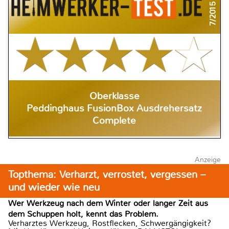
7/2015
Oberklasse
Peddinghaus FusionBox Ausdrehersatz
Complete
Anzeige
Topthema: Verharzt, verrostet, vergessen –
und wieder wie neu
Wer Werkzeug nach dem Winter oder langer Zeit aus
dem Schuppen holt, kennt das Problem.
Verharztes Werkzeug, Rostflecken, Schwergängigkeit?