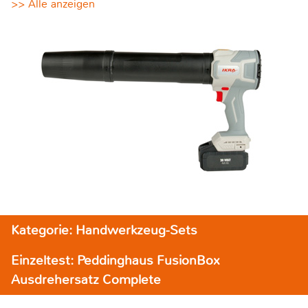
>> Alle anzeigen
Kategorie: Handwerkzeug-Sets
Einzeltest: Peddinghaus FusionBox
Ausdrehersatz Complete