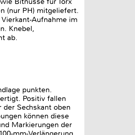
wie Bitnüsse für Torx
n (nur PH) mitgeliefert.
k Vierkant-Aufnahme im
n. Knebel,
t ab.
ndlage punkten.
tigt. Positiv fallen
er der Sechskant oben
bungen können diese
z und Markierungen der
e 100-mm-Verlängerung