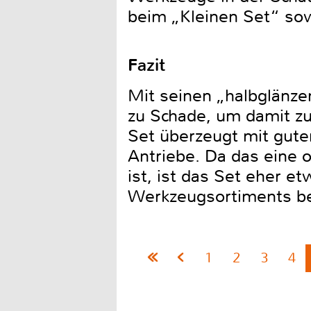
beim „Kleinen Set“ sow
Fazit
Mit seinen „halbglänz
zu Schade, um damit zu 
Set überzeugt mit gute
Antriebe. Da das eine o
ist, ist das Set eher e
Werkzeugsortiments be
1
2
3
4