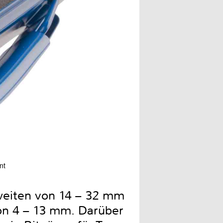
nt
Heytec beweist einmal meh
weiten von 14 – 32 mm
von 4 – 13 mm. Darüber