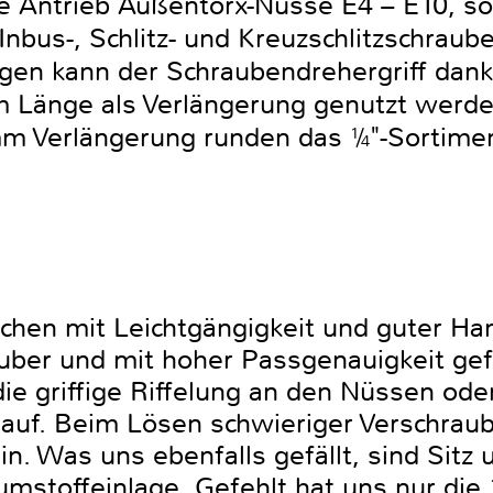
e Antrieb Außentorx-Nüsse E4 – E10, so
Inbus-, Schlitz- und Kreuzschlitzschraube
gen kann der Schraubendrehergriff dan
m Länge als Verlängerung genutzt werde
m Verlängerung runden das ¼"-Sortimen
chen mit Leichtgängigkeit und guter Ha
ber und mit hoher Passgenauigkeit gefer
die griffige Riffelung an den Nüssen od
 auf. Beim Lösen schwieriger Verschrau
sein. Was uns ebenfalls gefällt, sind Sit
mstoffeinlage. Gefehlt hat uns nur di