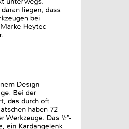
kt unterwegs.
 daran liegen, dass
rkzeugen bei
r Marke Heytec
r.
rnem Design
ge. Bei der
, das durch oft
 Ratschen haben 72
der Werkzeuge. Das ½"-
, ein Kardangelenk