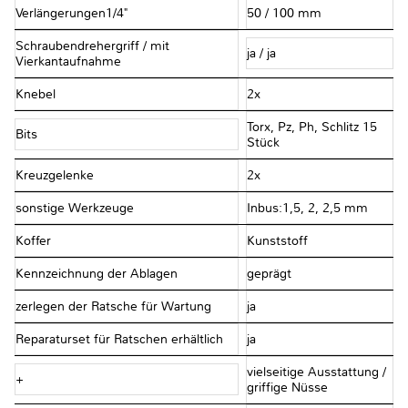
Verlängerungen1/4"
50 / 100 mm
Schraubendrehergriff / mit
ja / ja
Vierkantaufnahme
Knebel
2x
Torx, Pz, Ph, Schlitz 15
Bits
Stück
Kreuzgelenke
2x
sonstige Werkzeuge
Inbus:1,5, 2, 2,5 mm
Koffer
Kunststoff
Kennzeichnung der Ablagen
geprägt
zerlegen der Ratsche für Wartung
ja
Reparaturset für Ratschen erhältlich
ja
vielseitige Ausstattung /
+
griffige Nüsse