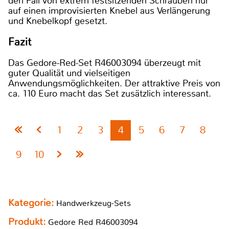
den Fall von extrem festsitzenden Schrauben nur
auf einen improvisierten Knebel aus Verlängerung
und Knebelkopf gesetzt.
Fazit
Das Gedore-Red-Set R46003094 überzeugt mit
guter Qualität und vielseitigen
Anwendungsmöglichkeiten. Der attraktive Preis von
ca. 110 Euro macht das Set zusätzlich interessant.
1
2
3
4
5
6
7
8
9
10
Kategorie:
Handwerkzeug-Sets
Produkt:
Gedore Red R46003094