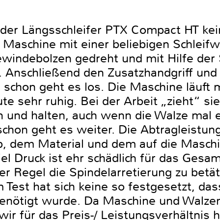
ch der Längsschleifer PTX Compact HT ke
 Maschine mit einer beliebigen Schleifw
windebolzen gedreht und mit Hilfe der 
 Anschließend den Zusatzhandgriff und
 schon geht es los. Die Maschine läuft m
 sehr ruhig. Bei der Arbeit „zieht“ sie
n und halten, auch wenn die Walze mal e
chon geht es weiter. Die Abtragleistung
yp, dem Material und dem auf die Masch
viel Druck ist ehr schädlich für das Ges
der Regel die Spindelarretierung zu betä
Test hat sich keine so festgesetzt, das
enötigt wurde. Da Maschine und Walzen
ir für das Preis-/ Leistungsverhältnis hi