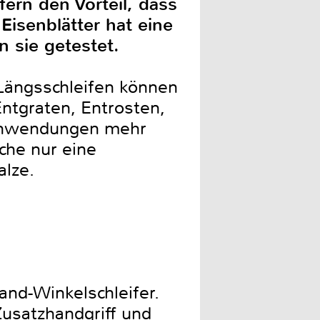
ern den Vorteil, dass
isenblätter hat eine
 sie getestet.
Längsschleifen können
Entgraten, Entrosten,
 Anwendungen mehr
che nur eine
walze.
nd-Winkelschleifer.
Zusatzhandgriff und