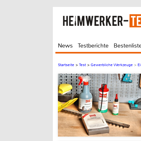
News
Testberichte
Bestenlist
Startseite
>
Test
>
Gewerbliche Werkzeuge
>
E