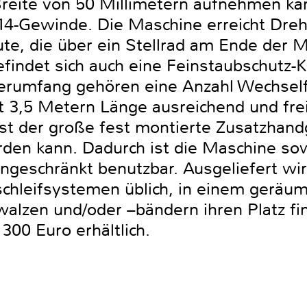
Breite von 50 Millimetern aufnehmen ka
14-Gewinde. Die Maschine erreicht Dreh
, die über ein Stellrad am Ende der Ma
findet sich auch eine Feinstaubschutz-
ferumfang gehören eine Anzahl Wechselfi
it 3,5 Metern Länge ausreichend und fre
ist der große fest montierte Zusatzhandgr
rden kann. Dadurch ist die Maschine sow
ngeschränkt benutzbar. Ausgeliefert wi
sschleifsystemen üblich, in einem geräu
walzen und/oder –bändern ihren Platz fi
300 Euro erhältlich.