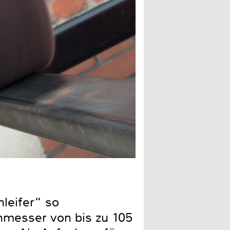
Der Wechsel der Walzen ge
hleifer“ so
hmesser von bis zu 105