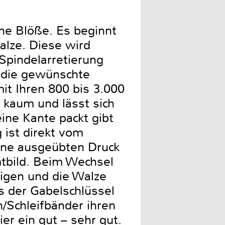
ine Blöße. Es beginnt
alze. Diese wird
Spindelarretierung
 die gewünschte
it Ihren 800 bis 3.000
 kaum und lässt sich
ine Kante packt gibt
 ist direkt vom
ine ausgeübten Druck
amtbild. Beim Wechsel
tigen und die Walze
s der Gabelschlüssel
/Schleifbänder ihren
er ein gut – sehr gut.