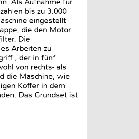
nn. Als Aufnahme für
zahlen bis zu 3.000
schine eingestellt
Kappe, die den Motor
lter. Die
ies Arbeiten zu
iff , der in fünf
ohl von rechts- als
rd die Maschine, wie
migen Koffer in dem
nden. Das Grundset ist