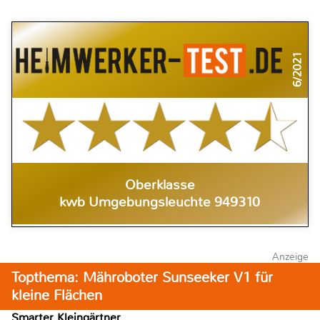
6/2021
Oberklasse
kwb Umgebungsleuchte 949310
Anzeige
Topthema: Mähroboter Sunseeker V1 für
kleine Flächen
Smarter Kleingärtner