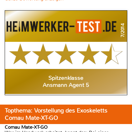
7/2014
Spitzenklasse
Ansmann Agent 5
Topthema: Vorstellung des Exoskeletts
Comau Mate-XT-GO
Comau Mate-XT-GO